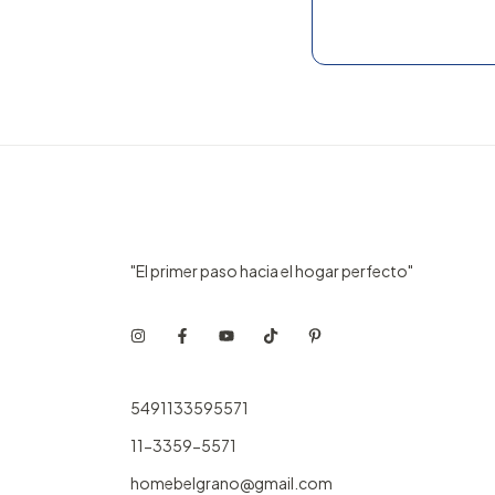
"El primer paso hacia el hogar perfecto"
5491133595571
11-3359-5571
homebelgrano@gmail.com