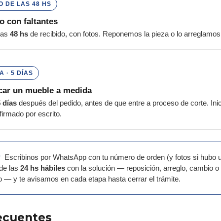
 DE LAS 48 HS
o con faltantes
las
48 hs
de recibido, con fotos. Reponemos la pieza o lo arreglamo
 · 5 DÍAS
car un mueble a medida
 días
después del pedido, antes de que entre a proceso de corte. Inic
irmado por escrito.
?
Escribinos por WhatsApp con tu número de orden (y fotos si hubo u
de las
24 hs hábiles
con la solución — reposición, arreglo, cambio o 
— y te avisamos en cada etapa hasta cerrar el trámite.
ecuentes