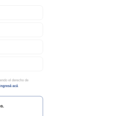
yendo el derecho de
ingresá acá
.
s.