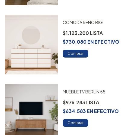
COMODA RENO BIG
$1.123.200
$730.080
EN
EFECTIVO
Comprar
MUEBLE TV BERLIN 55
$976.283
$634.583
EN
EFECTIVO
Comprar