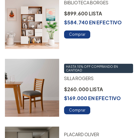
BIBLIOTECA BORGES
$899.600
$584.740
EN
EFECTIVO
Comprar
HASTA 15% OFF
COMPRANDO EN
CANTIDAD
SILLA ROGERS
$260.000
$169.000
EN
EFECTIVO
Comprar
PLACARD OLIVER