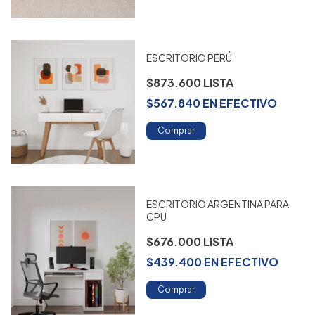
ESCRITORIO PERÚ
$873.600
$567.840
EN
EFECTIVO
Comprar
ESCRITORIO ARGENTINA PARA
CPU
$676.000
$439.400
EN
EFECTIVO
Comprar