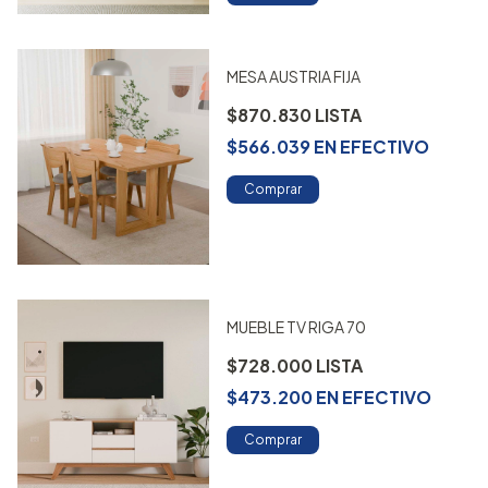
MESA AUSTRIA FIJA
$870.830
$566.039
EN
EFECTIVO
Comprar
MUEBLE TV RIGA 70
$728.000
$473.200
EN
EFECTIVO
Comprar