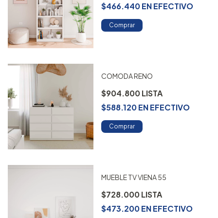
$466.440
EN
EFECTIVO
Comprar
COMODA RENO
$904.800
$588.120
EN
EFECTIVO
Comprar
MUEBLE TV VIENA 55
$728.000
$473.200
EN
EFECTIVO