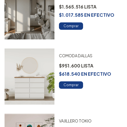
$1.565.516
$1.017.585
EN
EFECTIVO
Comprar
COMODA DALLAS
$951.600
$618.540
EN
EFECTIVO
Comprar
VAJILLERO TOKIO