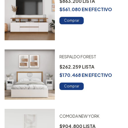
$863.200
$561.080
EN
EFECTIVO
Comprar
RESPALDO FOREST
$262.259
$170.468
EN
EFECTIVO
Comprar
COMODA NEW YORK
$904.800