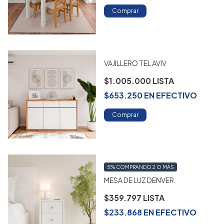
Comprar
VAJILLERO TEL AVIV
$1.005.000
$653.250
EN
EFECTIVO
Comprar
5%
COMPRANDO 2 O MÁS
MESA DE LUZ DENVER
$359.797
$233.868
EN
EFECTIVO