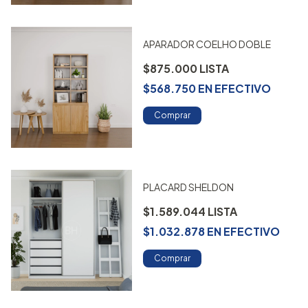
APARADOR COELHO DOBLE
$875.000
$568.750
EN
EFECTIVO
Comprar
PLACARD SHELDON
$1.589.044
$1.032.878
EN
EFECTIVO
Comprar