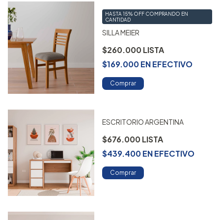
HASTA 15% OFF
COMPRANDO EN
CANTIDAD
SILLA MEIER
$260.000
$169.000
EN
EFECTIVO
Comprar
ESCRITORIO ARGENTINA
$676.000
$439.400
EN
EFECTIVO
Comprar