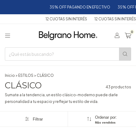
35% OFF PAGANDO EN EFECTIVO
35% OFF PAGANDO 
12 CUOTAS SIN INTERÉS
12 CUOTAS SIN INTERÉS
12 CU
0
Inicio
>
ESTILOS
>
CLÁSICO
CLÁSICO
43 productos
Sumate a la tendencia, un estilo clásico-moderno puede darle
personalidad a tu espacio y reflejar tu estilo de vida.
Ordenar por:
Filtrar
Más vendidos