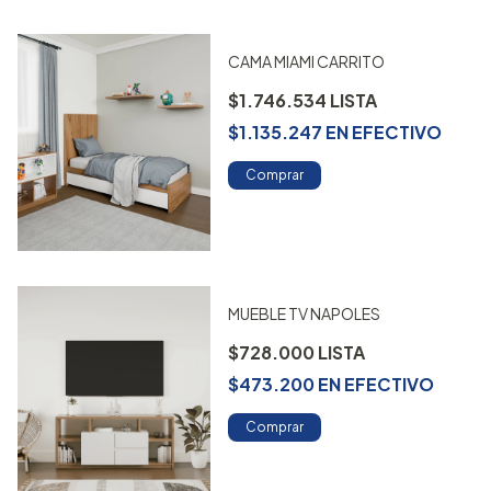
CAMA MIAMI CARRITO
$1.746.534
$1.135.247
EN
EFECTIVO
Comprar
MUEBLE TV NAPOLES
$728.000
$473.200
EN
EFECTIVO
Comprar