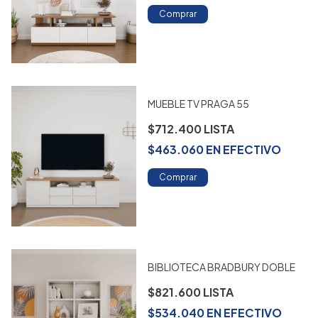
Comprar
MUEBLE TV PRAGA 55
$712.400
$463.060
EN
EFECTIVO
Comprar
BIBLIOTECA BRADBURY DOBLE
$821.600
$534.040
EN
EFECTIVO