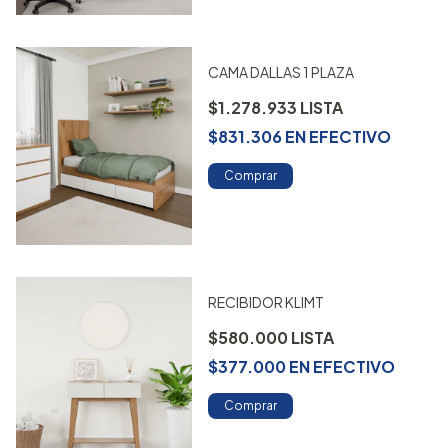
CAMA DALLAS 1 PLAZA
$1.278.933
$831.306
EN
EFECTIVO
Comprar
RECIBIDOR KLIMT
$580.000
$377.000
EN
EFECTIVO
Comprar